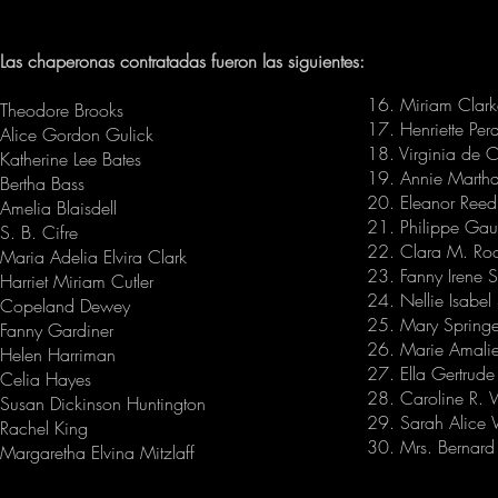
Las chaperonas contratadas fueron las siguientes:
16. Miriam Clark
Theodore Brooks
17. Henriette Pe
Alice Gordon Gulick
18. Virginia de 
Katherine Lee Bates
19. Annie Marth
Bertha Bass
20. Eleanor Reed
Amelia Blaisdell
21. Philippe Gaul
S. B. Cifre
22. Clara M. Roo
Maria Adelia Elvira Clark
23. Fanny Irene 
Harriet Miriam Cutler
24. Nellie Isabe
Copeland Dewey
25. Mary Springe
Fanny Gardiner
26. Marie Amali
Helen Harriman
27. Ella Gertrude
Celia Hayes
28. Caroline R.
Susan Dickinson Huntington
29. Sarah Alice 
Rachel King
30. Mrs. Bernar
Margaretha Elvina Mitzlaff