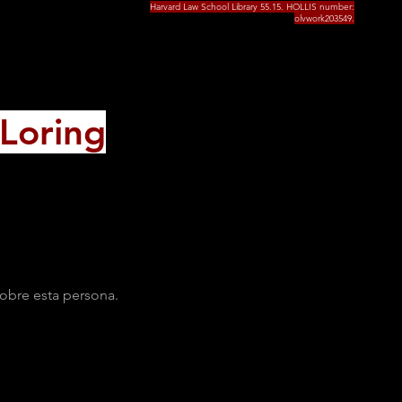
Harvard Law School Library 55.15. HOLLIS number:
olvwork203549.
 Loring
obre esta persona.