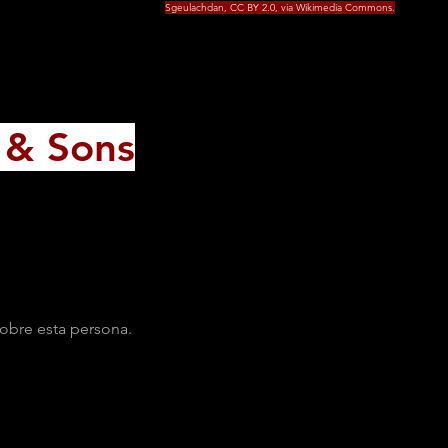
Sgeulachdan, CC BY 2.0, via Wikimedia Commons.
e & Sons
obre esta persona.