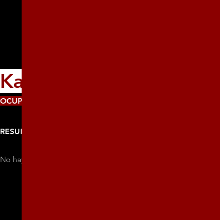
Katharine Elizabeth Le
OCUPACIÓN:
Profesora de Inglés
RESUMEN
No hay más información disponible sobre esta persona.