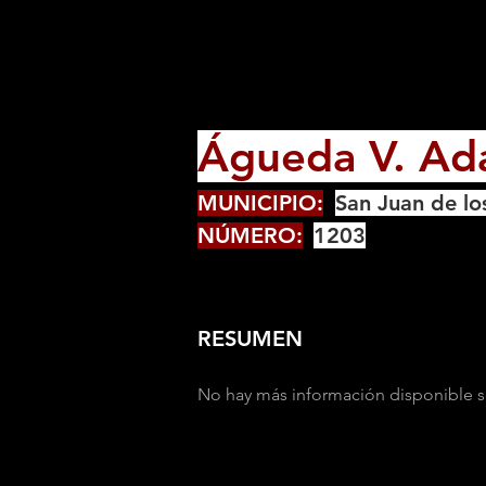
Águeda V. Ad
MUNICIPIO:
San Juan de lo
NÚMERO:
1203
RESUMEN
No hay más información disponible s