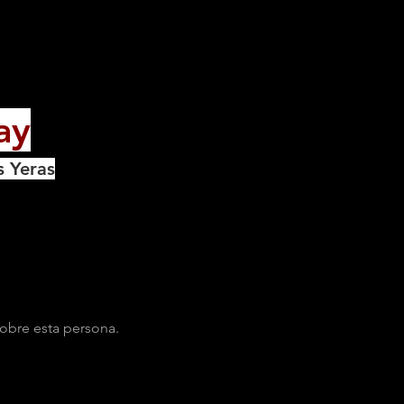
ay
s Yeras
obre esta persona.