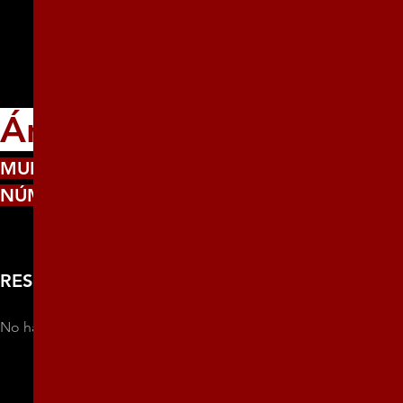
Ángel Caragol
MUNICIPIO:
Manzanillo
NÚMERO:
1352
RESUMEN
No hay más información disponible sobre esta persona.