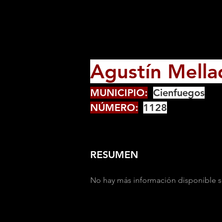
Agustín Mella
MUNICIPIO:
Cienfuegos
NÚMERO:
1128
RESUMEN
No hay más información disponible s