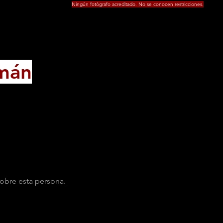
Ningún fotógrafo acreditado. No se conocen restricciones.
mán
obre esta persona.