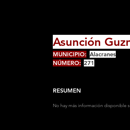
Asunción Guz
MUNICIPIO:
Alacranes
NÚMERO:
271
RESUMEN
No hay más información disponible s