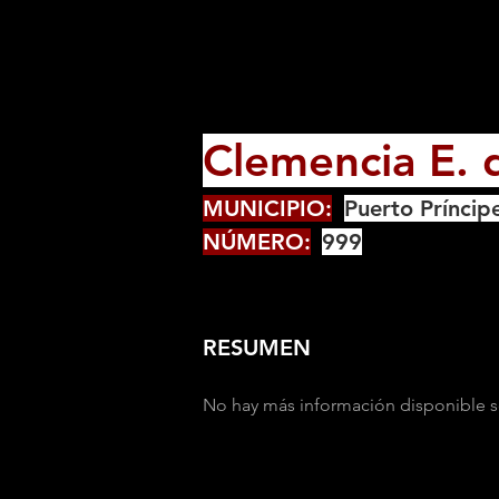
Clemencia E. d
MUNICIPIO:
Puerto Príncip
NÚMERO:
999
RESUMEN
No hay más información disponible s