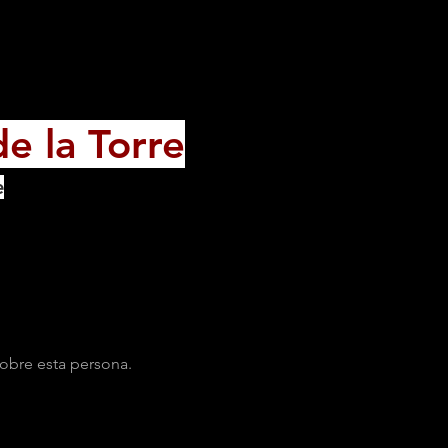
e la Torre
e
obre esta persona.