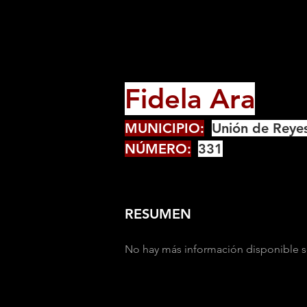
Fidela Ara
MUNICIPIO:
Unión de Reye
NÚMERO:
331
RESUMEN
No hay más información disponible s