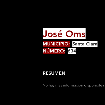
José Oms
MUNICIPIO:
Santa Clara
NÚMERO:
634
RESUMEN
No hay más información disponible s