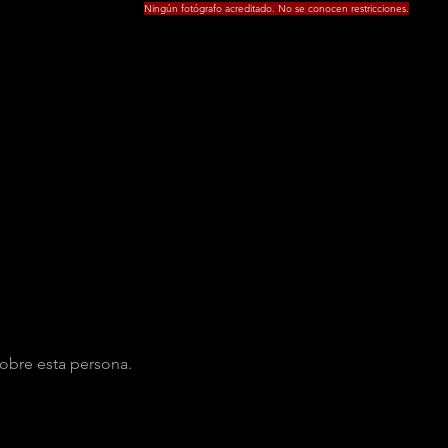
Ningún fotógrafo acreditado. No se conocen restricciones.
obre esta persona.