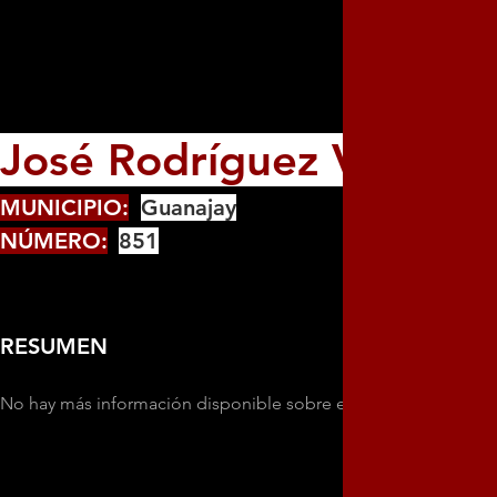
José Rodríguez Veliz
MUNICIPIO:
Guanajay
NÚMERO:
851
RESUMEN
No hay más información disponible sobre esta persona.