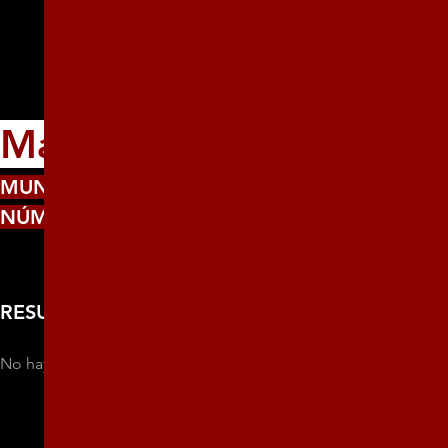
María Estañol
MUNICIPIO:
Santa Clara
NÚMERO:
450
RESUMEN
No hay más información disponible sobre esta persona.